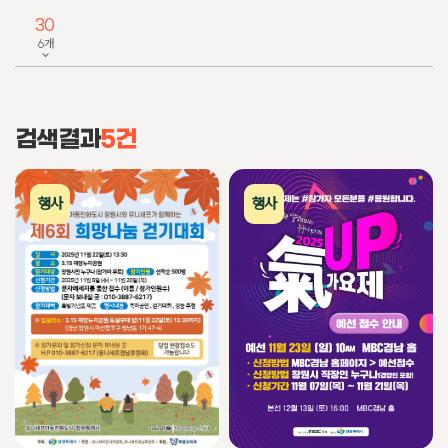
30
6개
검색결과
5건
행사
행사