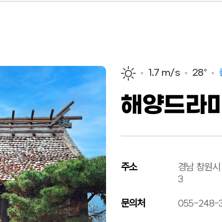
1.7 m/s
28°
해양드라
주소
경남 창원시 
3
문의처
055-248-3