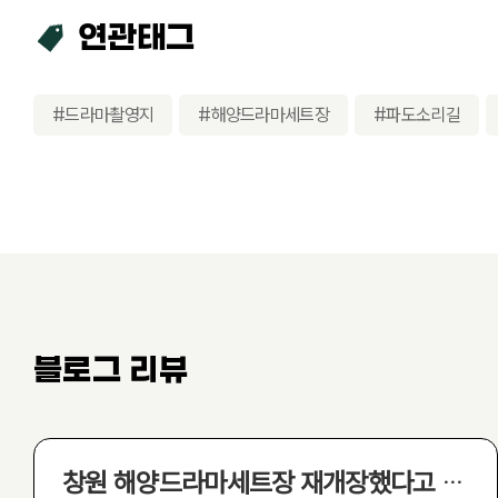
연관태그
#드라마촬영지
#해양드라마세트장
#파도소리길
블로그 리뷰
창원 해양드라마세트장 재개장했다고 해서 아기랑 가봤더니