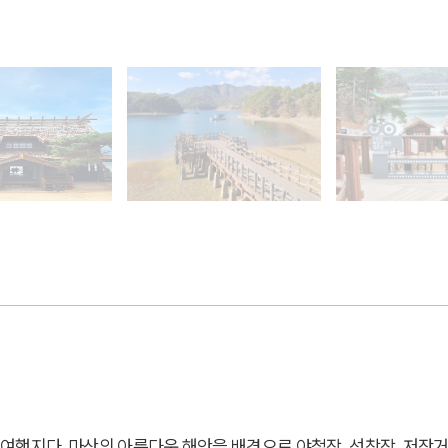
행지다. 마산의 아름다운 해안을 배경으로 야철장, 선착장, 저잣거리