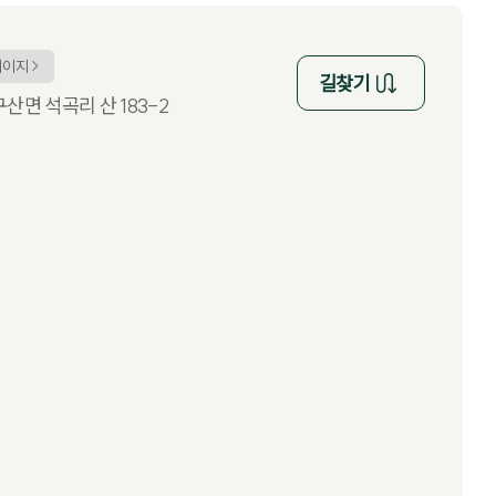
페이지
길찾기
산면 석곡리 산 183-2