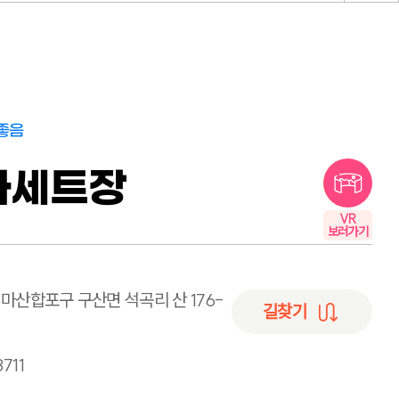
좋음
마세트장
VR
보러가기
마산합포구 구산면 석곡리 산 176-
길찾기
711