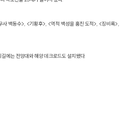
사 백동수>, <기황후>, <역적:백성을 훔친 도적>, <징비록>,
소리길에는 전망대와 해양 데크로드도 설치됐다.